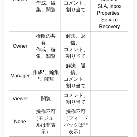
作成、編
コメント、
SLA, Inbox
集、閲覧
割り当て
Properties,
Service
Recovery
権限の共
解決、返
有、
信、
Owner
作成、編
コメント、
集、閲覧
割り当て
解決、返
作成
*
、編集
信、
Manager
*
、閲覧
コメント、
割り当て
コメント、
Viewer
閲覧
割り当て
操作不可
操作不可
（モジュー
（フィード
None
ルは非表
バックは非
示）
表示）