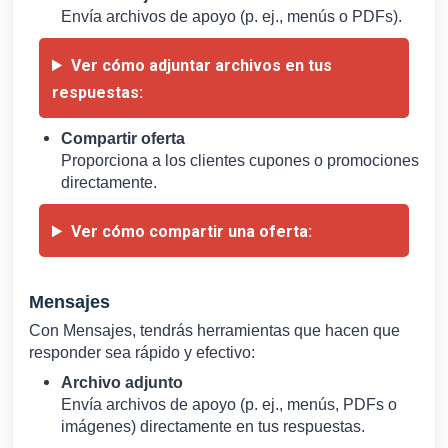
Envía archivos de apoyo (p. ej., menús o PDFs).
Ver cómo adjuntar archivos en tus
respuestas:
Compartir oferta
Proporciona a los clientes cupones o promociones
directamente.
Ver cómo compartir una oferta:
Mensajes
Con Mensajes, tendrás herramientas que hacen que
responder sea rápido y efectivo:
Archivo adjunto
Envía archivos de apoyo (p. ej., menús, PDFs o
imágenes) directamente en tus respuestas.