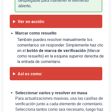
desplegable para mantener el elemento
abierto.
Ver en acción:
Marcar como resuelto
También puedes resolver manualmente los
comentarios sin responder. Simplemente haz clic
en el
botón de marca de verificación
(Marcar
como resuelto) en la esquina superior derecha de
la entrada de comentario.
Así es como:
Seleccionar varios y resolver en masa
Para actualizaciones masivas, usa las casillas de
verificación junto a cada elemento de comentario.
Selecciona tantos como sea necesario, luego haz