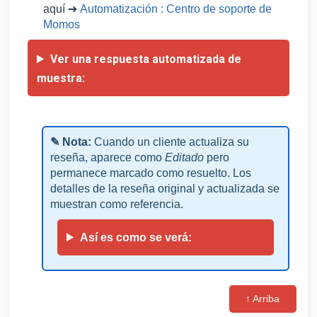
aquí ➔
Automatización : Centro de soporte de
Momos
Ver una respuesta automatizada de
muestra:
✎ Nota:
Cuando un cliente actualiza su
reseña, aparece como
Editado
pero
permanece marcado como resuelto. Los
detalles de la reseña original y actualizada se
muestran como referencia.
Así es como se verá:
↑ Arriba