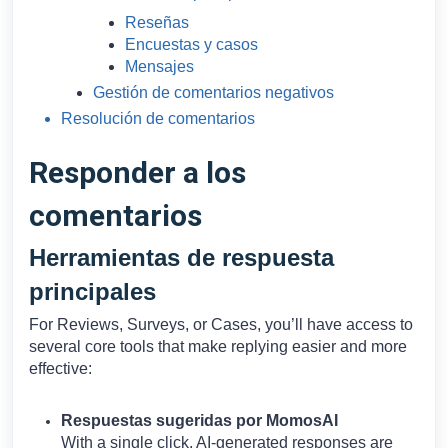
Reseñas
Encuestas y casos
Mensajes
Gestión de comentarios negativos
Resolución de comentarios
Responder a los
comentarios
Herramientas de respuesta
principales
For Reviews, Surveys, or Cases, you’ll have access to
several core tools that make replying easier and more
effective:
Respuestas sugeridas por MomosAI
With a single click, AI-generated responses are