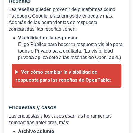
Reseñas
Las reseñas pueden provenir de plataformas como
Facebook, Google, plataformas de entrega y más.
Además de las herramientas de respuesta
compartidas, las reseñas tienen:
Visibilidad de la respuesta
Elige Público para hacer tu respuesta visible para
todos o Privado para ocultarla. (La visibilidad
privada aplica solo a las reseñas de OpenTable.)
Ver cómo cambiar la visibilidad de
respuesta para las reseñas de OpenTable:
Encuestas y casos
Las encuestas y los casos usan las herramientas
compartidas anteriores, más:
Archivo adj
unto