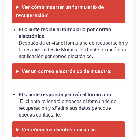
Ver cómo insertar un formulario de
recuperación:
El cliente recibe el formulario por correo
electrónico
Después de enviar el formulario de recuperación y
la respuesta desde Momos, el cliente recibirá una
notificación por correo electrónico.
Ver un correo electrónico de muestra:
El cliente responde y envía el formulario
El cliente rellenará entonces el formulario de
recuperación y añadirá sus datos para que
puedas contactarle.
Ver cómo los clientes envían un