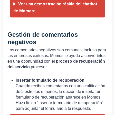
Ver una demostración rápida del chatbot
de Momos:
Gestión de comentarios
negativos
Los comentarios negativos son comunes, incluso para
las empresas exitosas. Momos te ayuda a convertirlos
en una oportunidad con el
proceso de recuperación
del servicio
proceso
:
Insertar formulario de recuperación
Cuando recibes comentarios con una calificación
de 3 estrellas o menos, la opción de insertar un
formulario de recuperación aparece en Momos.
Haz clic en "Insertar formulario de recuperación"
para adjuntar el formulario a tu respuesta.