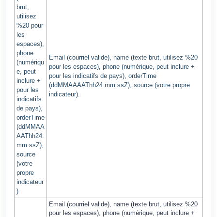
brut,
utilisez
%20 pour
les
espaces),
phone
Email (courriel valide), name (texte brut, utilisez %20
(numériqu
pour les espaces), phone (numérique, peut inclure +
e, peut
pour les indicatifs de pays), orderTime
inclure +
(ddMMAAAAThh24:mm:ssZ), source (votre propre
pour les
indicateur).
indicatifs
de pays),
orderTime
(ddMMAA
AAThh24:
mm:ssZ),
source
(votre
propre
indicateur
).
Email (courriel valide), name (texte brut, utilisez %20
pour les espaces), phone (numérique, peut inclure +