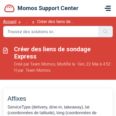
Passer au contenu principal
Momos Support Center
Accueil
...
Créer des liens de sondage Express
Créer des liens de sondage
Express
Créé par Team Momos, Modifié le Ven, 22 Mai à 4:52
H par Team Momos
Affixes
ServiceType (delivery, dine-in, takeaway), lat
(coordonnées de latitude), long (coordonnées de