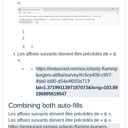
».
Les affixes suivants doivent être précédés de « &
».
https://restaurant.momos.io/tasty-flaming-
burgers-a68ai/survey/4c6ce408-c957-
4bb0-b6f0-d54e4f055b71
?
lat=1.3719911397197073&long=103.89
196895619547
Combining both auto-fills
Les affixes suivants doivent être précédés de « & ».
Les affixes suivants doivent être précédés de « & ».
https://restaurant.momos.io/tasty-flaming-burgers-