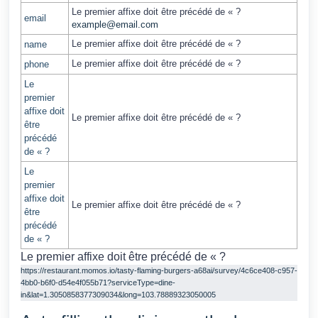
Le premier affixe doit être précédé de « ?
email
example@email.com
Le premier affixe doit être précédé de « ?
name
Le premier affixe doit être précédé de « ?
phone
Le
premier
affixe doit
Le premier affixe doit être précédé de « ?
être
précédé
de « ?
Le
premier
affixe doit
Le premier affixe doit être précédé de « ?
être
précédé
de « ?
Le premier affixe doit être précédé de « ?
https://restaurant.momos.io/tasty-flaming-burgers-a68ai/survey/4c6ce408-c957-
4bb0-b6f0-d54e4f055b71?serviceType=dine-
in&lat=1.3050858377309034&long=103.78889323050005