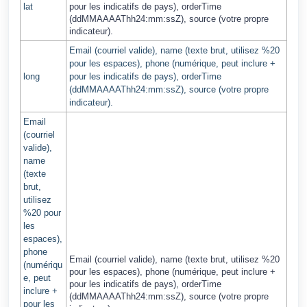
lat
pour les indicatifs de pays), orderTime
(ddMMAAAAThh24:mm:ssZ), source (votre propre
indicateur).
Email (courriel valide), name (texte brut, utilisez %20
pour les espaces), phone (numérique, peut inclure +
long
pour les indicatifs de pays), orderTime
(ddMMAAAAThh24:mm:ssZ), source (votre propre
indicateur).
Email
(courriel
valide),
name
(texte
brut,
utilisez
%20 pour
les
espaces),
phone
Email (courriel valide), name (texte brut, utilisez %20
(numériqu
pour les espaces), phone (numérique, peut inclure +
e, peut
pour les indicatifs de pays), orderTime
inclure +
(ddMMAAAAThh24:mm:ssZ), source (votre propre
pour les