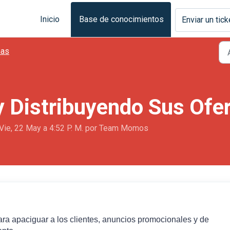
Inicio
Base de conocimientos
Enviar un tick
as
 Distribuyendo Sus Ofe
Vie, 22 May a 4:52 P. M. por Team Momos
ra apaciguar a los clientes, anuncios promocionales y de