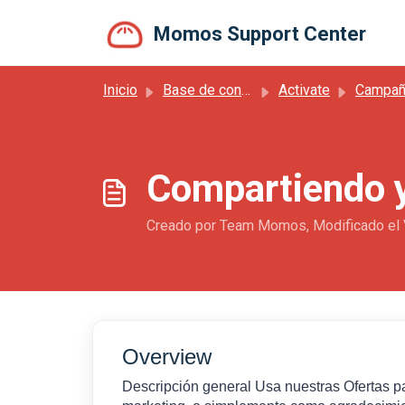
Saltar al contenido principal
Momos Support Center
Inicio
Base de conocimientos
Activate
Campañ
Compartiendo y
Creado por Team Momos, Modificado el 
Overview
Descripción general Usa nuestras Ofertas pa