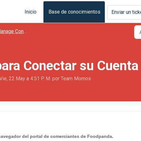
Inicio
Base de conocimientos
Enviar un tick
nage Connections
ara Conectar su Cuenta
Vie, 22 May a 4:51 P. M. por Team Momos
de navegador del portal de comerciantes de Foodpanda.