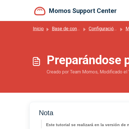
Saltar al contenido principal
Momos Support Center
Inicio
Base de conocimientos
Configuración de cuenta y primeros pasos
Ma
Preparándose p
Creado por Team Momos, Modificado el 
Nota
Este tutorial se realizará en la versión 