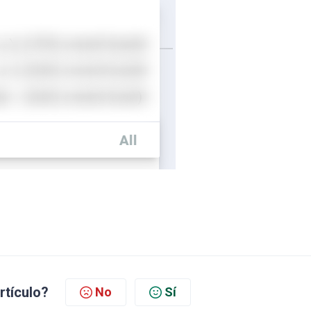
artículo?
No
Sí