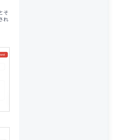
とそ
され