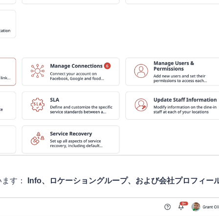
います：
I
nfo、ロケーショングループ、および会社プロフィー